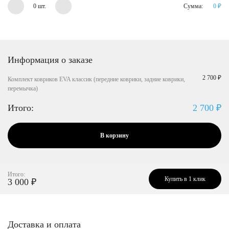
0 шт.
Сумма:
0
₽
Информация о заказе
2 700 ₽
Комплект ковриков EVA классик (передние коврики, задние коврики,
перемычка)
Итого:
2 700
₽
В корзину
Итого:
Купить в 1 клик
3 000
₽
Доставка и оплата