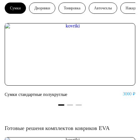
Сумки
Дворники
Тонировка
Авточехлы
Накидки
0 ₽
3000 ₽
Сумки стандартные полукруглые
Су
Готовые решеня комплектов ковриков EVA