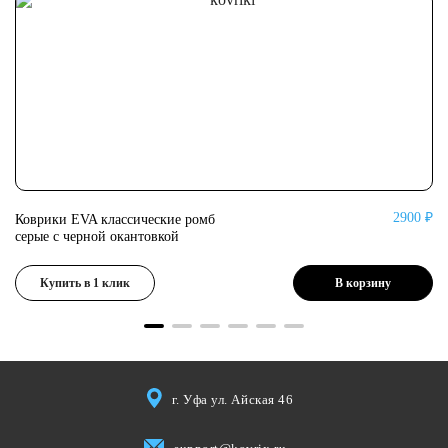
0 ₽
2900 ₽
Коврики EVA классические ромб
Ко
серые с черной окантовкой
се
Купить в 1 клик
В корзину
г. Уфа ул. Айская 46