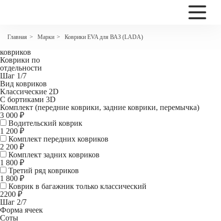
2200
EVA автоковрики для ВАЗ 2107
Марки
Коврики EVA для ВАЗ (LADA)
Главная
>
>
Комплект
ковриков
Коврики по
отдельности
Шаг 1/7
Вид ковриков
Классические 2D
С бортиками 3D
Комплект (передние коврики, задние коврики, перемычка)
3 000 ₽
Водительский коврик
1 200
₽
Комплект передних ковриков
2 200
₽
Комплект задних ковриков
1 800
₽
Третий ряд ковриков
1 800 ₽
Коврик в багажник
только классический
2200 ₽
Шаг 2/7
Форма ячеек
Соты