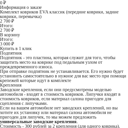
0
₽
Информация о заказе
Комплект ковриков EVA классик (передние коврики, задние
коврики, перемычка)
2 700 ₽
Итого:
2 700
₽
В корзину
Итого:
3 000
₽
Купить в 1 клик
Подпятник
Подпятник - это пластина, которая служит для того, чтобы
защитить место на коврике под педальным узлом от
преждевременного износа.
При отправке подпятник не устанавливается. Его нужно будет
установить самостоятельно в нужное для вас место при помощи
крепежей которые идут в комплекте
Крепления
Заводские крепления, если они предусмотрены моделью
автомобиля - входят в стоимость ковриков. Липучки входят в
стоимость ковриков, если материал салона пригоден для
сцепления с липучками.
Если на вашем автомобиле нет заводских креплений, но вы
хотите их установку или материал салона автомобиля не
пригоден для липучек, то мы можем предложить
универсальные заводские крепления
.
Стоимость -
300 рублей
за 2 крепления (для одного коврика).