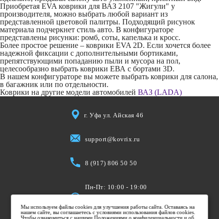
Приобретая EVA коврики для ВАЗ 2107 "Жигули" у
производителя, можно выбрать любой вариант из
представленной цветовой палитры. Подходящий рисунок
материала подчеркнет стиль авто. В конфигураторе
представлены рисунки: ромб, соты, капелька и кросс.
Более простое решение – коврики EVA 2D. Если хочется более
надежной фиксации с дополнительными бортиками,
препятствующими попаданию пыли и мусора на пол,
целесообразно выбрать коврики ЕВА с бортами 3D.
В нашем конфигураторе вы можете выбрать коврики для салона,
в багажник или по отдельности.
Коврики на другие модели автомобилей
ВАЗ (LADA)
г. Уфа ул. Айская 46
support@kovrix.ru
8 (917) 806 50 50
Пн-Пт: 10:00 - 19:00
Cб: 10:00 - 15:00
Мы используем файлы cookies для улучшения работы сайта. Оставаясь на
Вс: Выходной
нашем сайте, вы соглашаетесь с условиями использования файлов cookies.
Чтобы ознакомиться с нашими Положениями о конфиденциальности и об