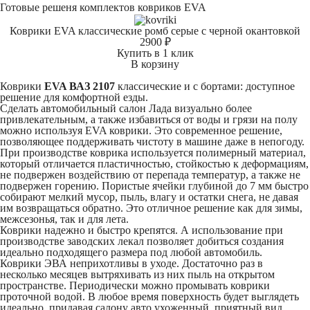
Готовые решеня комплектов ковриков EVA
Коврики EVA классические ромб серые с черной окантовкой
2900 ₽
Купить в 1 клик
В корзину
Коврики
EVA ВАЗ 2107
классические и с бортами: доступное
решение для комфортной езды.
Сделать автомобильный салон Лада визуально более
привлекательным, а также избавиться от воды и грязи на полу
можно используя EVA коврики. Это современное решение,
позволяющее поддерживать чистоту в машине даже в непогоду.
При производстве коврика используется полимерный материал,
который отличается пластичностью, стойкостью к деформациям,
не подвержен воздействию от перепада температур, а также не
подвержен горению. Пористые ячейки глубиной до 7 мм быстро
собирают мелкий мусор, пыль, влагу и остатки снега, не давая
им возвращаться обратно. Это отличное решение как для зимы,
межсезонья, так и для лета.
Коврики надежно и быстро крепятся. А использование при
производстве заводских лекал позволяет добиться создания
идеально подходящего размера под любой автомобиль.
Коврики ЭВА неприхотливы в уходе. Достаточно раз в
несколько месяцев вытряхивать из них пыль на открытом
пространстве. Периодически можно промывать коврики
проточной водой. В любое время поверхность будет выглядеть
идеально, придавая салону авто ухоженный, приятный вид.