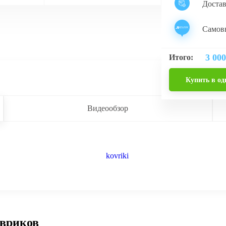
Доста
Самовы
3 000
Итого:
Купить в од
Видеообзор
овриков