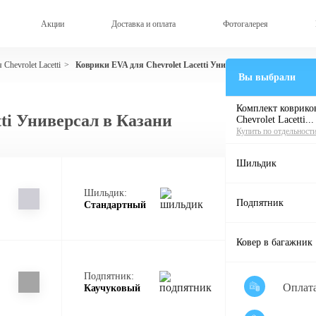
Акции
Доставка и оплата
Фотогалерея
Chevrolet Lacetti
Коврики EVA для Chevrolet Lacetti Универсал
>
Вы выбрали
Комплект ковриков
ti Универсал в Казани
Chevrolet Lacetti...
Купить по отдельност
Шильдик
Шильдик:
Подпятник
Стандартный
Ковер в багажник
Подпятник:
Оплат
Каучуковый