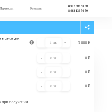
8 917 806 50 50
Партнерам
Контакты
8 963 136 50 50
 в салон для
3 000
₽
-
1
шт.
+
и
0
₽
-
0
шт.
+
0
₽
-
0
шт.
+
0
₽
-
0
шт.
+
а при получении