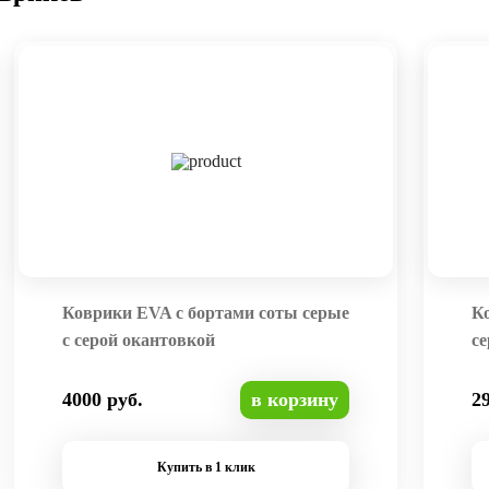
Коврики EVA с бортами соты серые
К
с серой окантовкой
се
4000 руб.
в корзину
2
Купить в 1 клик