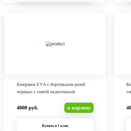
Коврики EVA с бортиками ромб
К
черные с синей окантовкой
си
4000 руб.
в корзину
4
Купить в 1 клик