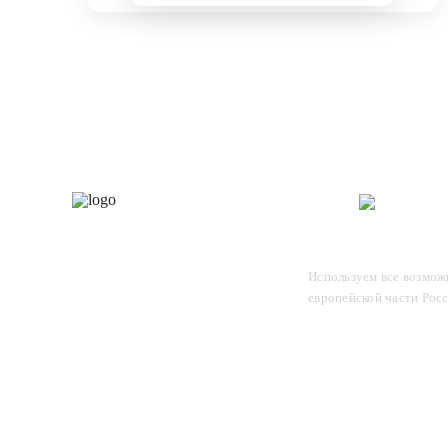
Каталог
О 
Отследите заказ, для этого
Используем все возможн
введите в поле номер вашего
европейской части Рос
отправления и нажмите Enter