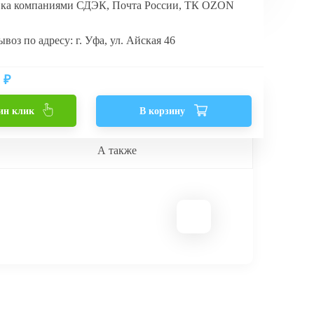
вка компаниями СДЭК, Почта России, ТК OZON
воз по адресу: г. Уфа, ул. Айская 46
₽
ин клик
В корзину
А также