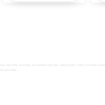
компании
Акции
Доставка и оплата
Фотогалерея
ые способы, поэтому доставляем быстро. Заказ будет у Вас в течение одно
сии доставка
2-3 дня.