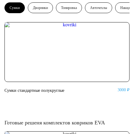
Сумки
Дворники
Тонировка
Авточехлы
Накидки
3000 ₽
Сумки стандартные полукруглые
Су
Готовые решеня комплектов ковриков EVA