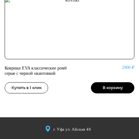
2900 ₽
Коврики EVA классические ромб
Ко
серые с черной окантовкой
се
Купить в 1 клик
В корзину
г. Уфа ул. Айская 46