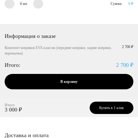
0 шт.
Сумма:
0
₽
Информация о заказе
2 700 ₽
Комплект ковриков EVA классик (передние коврики, задние коврики,
перемычка)
Итого:
2 700
₽
В корзину
Итого:
Купить в 1 клик
3 000
₽
Доставка и оплата