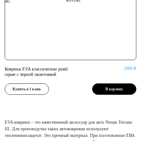
2900 ₽
Коврики EVA классические ромб
Ко
серые с черной окантовкой
се
Купить в 1 клик
В корзину
EVA коврики – это качественный аксессуар для авто Nissan Terrano
III. Для производства таких автоковриков используют
этиленвинилацетат. Это прочный материал. При изготовление ЕВА