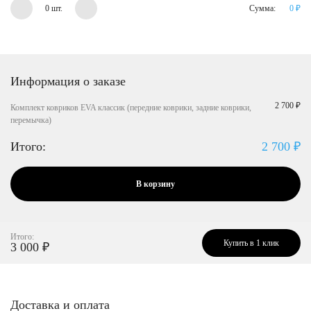
0 шт.
Сумма:
0
₽
Информация о заказе
2 700 ₽
Комплект ковриков EVA классик (передние коврики, задние коврики,
перемычка)
Итого:
2 700
₽
В корзину
Итого:
Купить в 1 клик
3 000
₽
Доставка и оплата