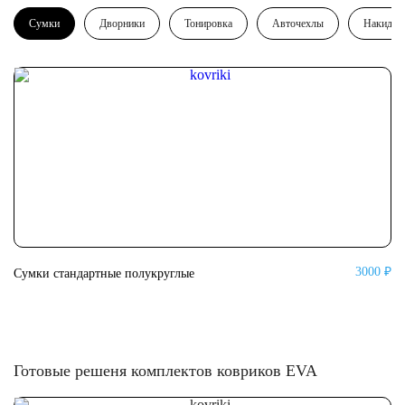
Сумки
Дворники
Тонировка
Авточехлы
Накидки
3000 ₽
Сумки стандартные полукруглые
Су
Готовые решеня комплектов ковриков EVA