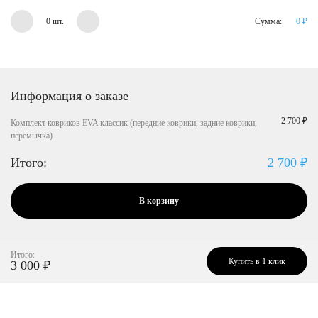
0 шт.
Сумма:
0
₽
Информация о заказе
2 700 ₽
Комплект ковриков EVA классик (передние коврики, задние коврики,
перемычка)
Итого:
2 700
₽
В корзину
Итого:
Купить в 1 клик
3 000
₽