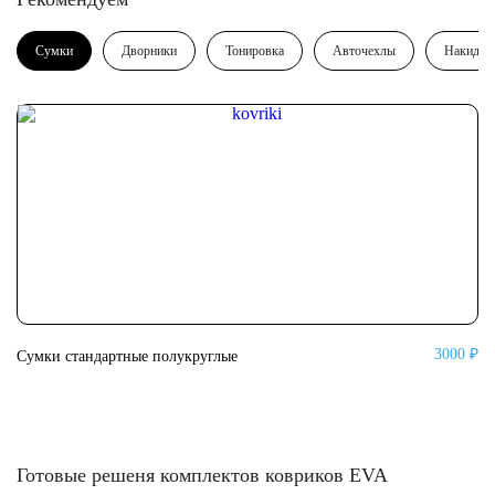
Сумки
Дворники
Тонировка
Авточехлы
Накидки
3000 ₽
Сумки стандартные полукруглые
Су
Готовые решеня комплектов ковриков EVA