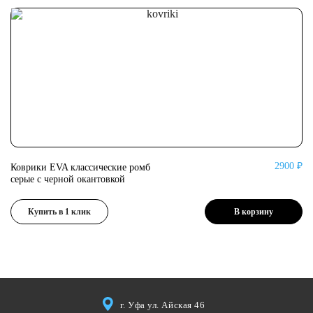
2900 ₽
Коврики EVA классические ромб
Ко
серые с черной окантовкой
се
Купить в 1 клик
В корзину
г. Уфа ул. Айская 46