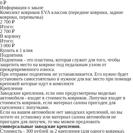
0
₽
Информация о заказе
Комплект ковриков EVA классик (передние коврики, задние
коврики, перемычка)
2 700 ₽
Итого:
2 700
₽
В корзину
Итого:
3 000
₽
Купить в 1 клик
Подпятник
Подпятник - это пластина, которая служит для того, чтобы
защитить место на коврике под педальным узлом от
преждевременного износа.
При отправке подпятник не устанавливается. Его нужно будет
установить самостоятельно в нужное для вас место при помощи
крепежей которые идут в комплекте
Крепления
Заводские крепления, если они предусмотрены моделью
автомобиля - входят в стоимость ковриков. Липучки входят в
стоимость ковриков, если материал салона пригоден для
сцепления с липучками.
Если на вашем автомобиле нет заводских креплений, но вы
хотите их установку или материал салона автомобиля не
пригоден для липучек, то мы можем предложить
универсальные заводские крепления
.
Стоимость -
300 рублей
за 2 крепления (для одного коврика).