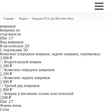
2200
Коврики EVA для Mercedes-Benz GL-класс II (X166) 7 мест
Марки
Коврики EVA для Mercedes-Benz
Главная
>
>
Комплект
ковриков
Коврики по
отдельности
Шаг 1/7
Вид ковриков
Классические 2D
С бортиками 3D
Комплект (передние коврики, задние коврики, перемычка)
3 000 ₽
Водительский коврик
1 200
₽
Комплект передних ковриков
2 200
₽
Комплект задних ковриков
1 800
₽
Третий ряд ковриков
1 800 ₽
Коврик в багажник
только классический
2200 ₽
Шаг 2/7
Форма ячеек
Соты