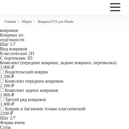
2200
Коврики EVA для Mazda 6 II (GH)
Марки
Коврики EVA для Mazda
Главная
>
>
Комплект
ковриков
Коврики по
отдельности
Шаг 1/7
Вид ковриков
Классические 2D
С бортиками 3D
Комплект (передние коврики, задние коврики, перемычка)
3 000 ₽
Водительский коврик
1 200
₽
Комплект передних ковриков
2 200
₽
Комплект задних ковриков
1 800
₽
Третий ряд ковриков
1 800 ₽
Коврик в багажник
только классический
2200 ₽
Шаг 2/7
Форма ячеек
Соты