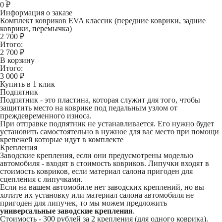
0
₽
Информация о заказе
Комплект ковриков EVA классик (передние коврики, задние
коврики, перемычка)
2 700 ₽
Итого:
2 700
₽
В корзину
Итого:
3 000
₽
Купить в 1 клик
Подпятник
Подпятник - это пластина, которая служит для того, чтобы
защитить место на коврике под педальным узлом от
преждевременного износа.
При отправке подпятник не устанавливается. Его нужно будет
установить самостоятельно в нужное для вас место при помощи
крепежей которые идут в комплекте
Крепления
Заводские крепления, если они предусмотрены моделью
автомобиля - входят в стоимость ковриков. Липучки входят в
стоимость ковриков, если материал салона пригоден для
сцепления с липучками.
Если на вашем автомобиле нет заводских креплений, но вы
хотите их установку или материал салона автомобиля не
пригоден для липучек, то мы можем предложить
универсальные заводские крепления
.
Стоимость -
300 рублей
за 2 крепления (для одного коврика).