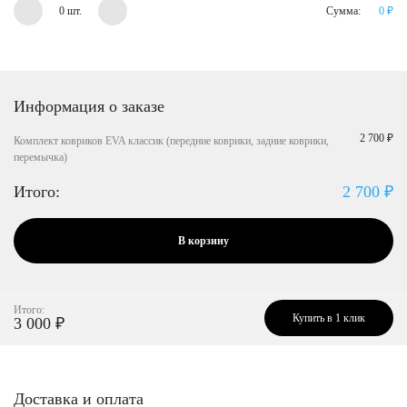
0 шт.
Сумма:
0
₽
Информация о заказе
2 700 ₽
Комплект ковриков EVA классик (передние коврики, задние коврики,
перемычка)
Итого:
2 700
₽
В корзину
Итого:
Купить в 1 клик
3 000
₽
Доставка и оплата