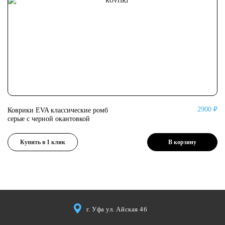
2900 ₽
Коврики EVA классические ромб
Ко
серые с черной окантовкой
се
Купить в 1 клик
В корзину
г. Уфа ул. Айская 46