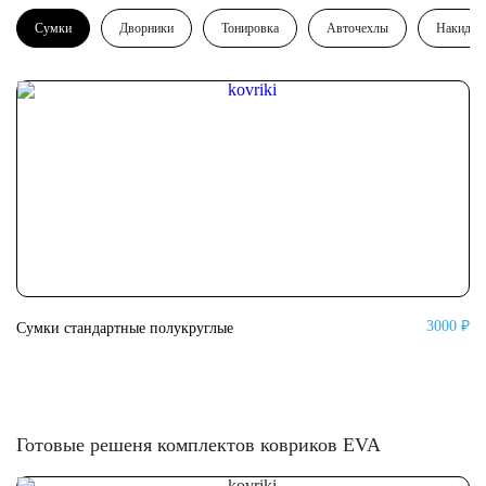
Сумки
Дворники
Тонировка
Авточехлы
Накидки
3000 ₽
Сумки стандартные полукруглые
Су
Готовые решеня комплектов ковриков EVA