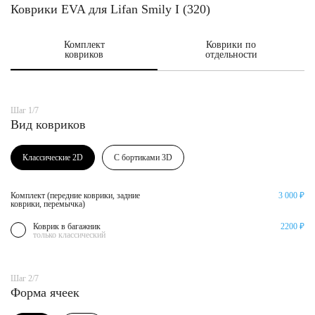
Коврики EVA для Lifan Smily I (320)
Комплект
Коврики по
ковриков
отдельности
Шаг 1/7
Вид ковриков
Классические 2D
С бортиками 3D
Комплект (передние коврики, задние
3 000 ₽
коврики, перемычка)
Коврик в багажник
2200 ₽
только классический
Шаг 2/7
Форма ячеек