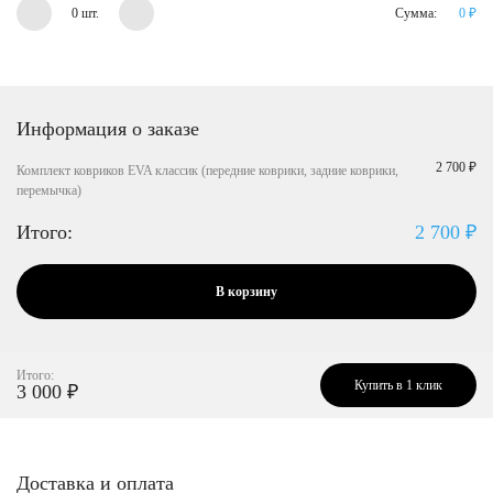
0 шт.
Сумма:
0
₽
Информация о заказе
2 700 ₽
Комплект ковриков EVA классик (передние коврики, задние коврики,
перемычка)
Итого:
2 700
₽
В корзину
Итого:
Купить в 1 клик
3 000
₽
Доставка и оплата