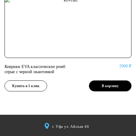
2900 ₽
Коврики EVA классические ромб
Ко
серые с черной окантовкой
се
Купить в 1 клик
В корзину
г. Уфа ул. Айская 46