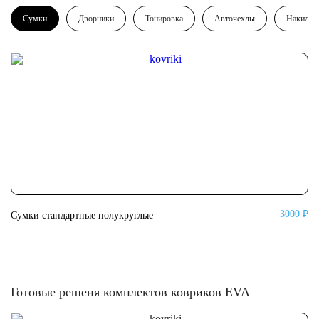
Сумки
Дворники
Тонировка
Авточехлы
Накидки
3000 ₽
Сумки стандартные полукруглые
Су
Готовые решеня комплектов ковриков EVA