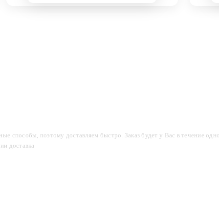
компании
Акции
Доставка и оплата
Фотогалерея
ые способы, поэтому доставляем быстро. Заказ будет у Вас в течение одно
сии доставка
2-3 дня.