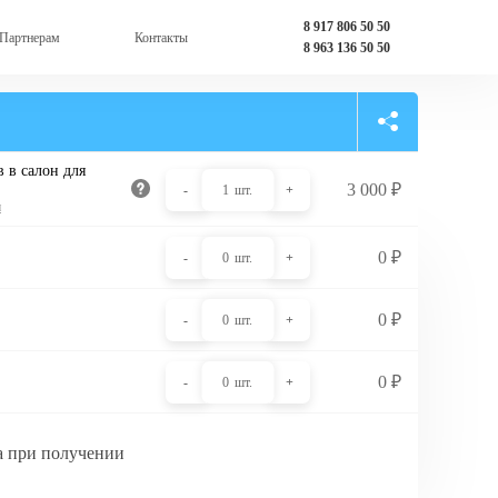
8 917 806 50 50
Партнерам
Контакты
8 963 136 50 50
 в салон для
3 000
₽
-
1
шт.
+
и
0
₽
-
0
шт.
+
0
₽
-
0
шт.
+
0
₽
-
0
шт.
+
а при получении