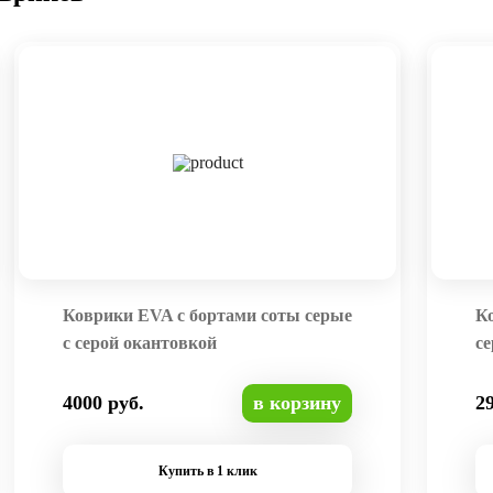
Коврики EVA с бортами соты серые
К
с серой окантовкой
се
4000 руб.
в корзину
2
Купить в 1 клик