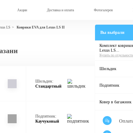
Акции
Доставка и оплата
Фотогалерея
exus LS
Коврики EVA для Lexus LS II
>
Вы выбрали
Комплект ковриков
Казани
Lexus LS...
Купить по отдельност
Шильдик
Шильдик:
Подпятник
Стандартный
Ковер в багажник
Подпятник:
Оплат
Каучуковый