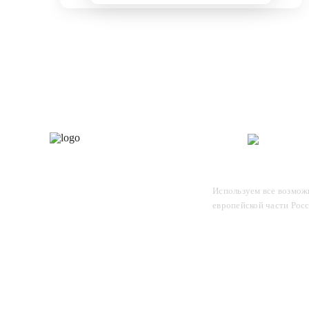
Каталог
О 
Отследите заказ, для этого
Используем все возможн
введите в поле номер вашего
европейской части Рос
отправления и нажмите Enter