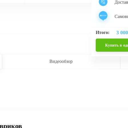
Доста
Самовы
3 000
Итого:
Купить в од
Видеообзор
овриков