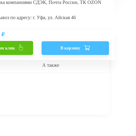
вка компаниями СДЭК, Почта России, ТК OZON
воз по адресу: г. Уфа, ул. Айская 46
₽
ин клик
В корзину
А также