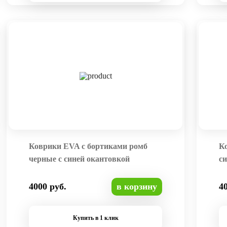
Коврики EVA с бортиками ромб
К
черные с синей окантовкой
си
4000 руб.
в корзину
4
Купить в 1 клик