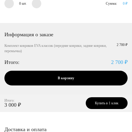
0 шт.
Сумма:
0
₽
Информация о заказе
2 700 ₽
Комплект ковриков EVA классик (передние коврики, задние коврики,
перемычка)
Итого:
2 700
₽
В корзину
Итого:
Купить в 1 клик
3 000
₽
Доставка и оплата