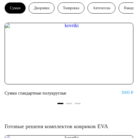
Сумки
Дворники
Тонировка
Авточехлы
Накидки
0 ₽
3000 ₽
Сумки стандартные полукруглые
Су
Готовые решеня комплектов ковриков EVA