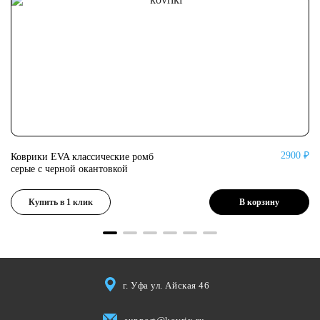
0 ₽
2900 ₽
Коврики EVA классические ромб
Ко
серые с черной окантовкой
се
Купить в 1 клик
В корзину
г. Уфа ул. Айская 46