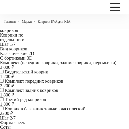
2200
Коврики EVA для KIA Ceed I coupe
Марки
Коврики EVA для KIA
Главная
>
>
Комплект
ковриков
Коврики по
отдельности
Шаг 1/7
Вид ковриков
Классические 2D
С бортиками 3D
Комплект (передние коврики, задние коврики, перемычка)
3 000 ₽
Водительский коврик
1 200
₽
Комплект передних ковриков
2 200
₽
Комплект задних ковриков
1 800
₽
Третий ряд ковриков
1 800 ₽
Коврик в багажник
только классический
2200 ₽
Шаг 2/7
Форма ячеек
Соты