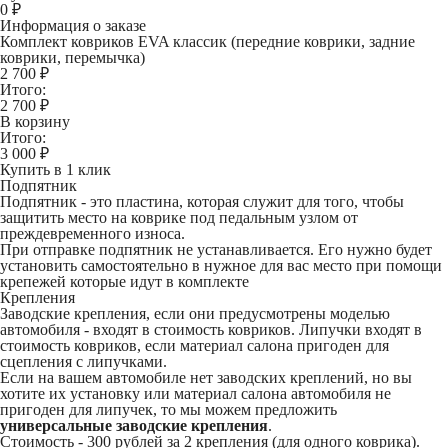
0
₽
Информация о заказе
Комплект ковриков EVA классик (передние коврики, задние
коврики, перемычка)
2 700 ₽
Итого:
2 700
₽
В корзину
Итого:
3 000
₽
Купить в 1 клик
Подпятник
Подпятник - это пластина, которая служит для того, чтобы
защитить место на коврике под педальным узлом от
преждевременного износа.
При отправке подпятник не устанавливается. Его нужно будет
установить самостоятельно в нужное для вас место при помощи
крепежей которые идут в комплекте
Крепления
Заводские крепления, если они предусмотрены моделью
автомобиля - входят в стоимость ковриков. Липучки входят в
стоимость ковриков, если материал салона пригоден для
сцепления с липучками.
Если на вашем автомобиле нет заводских креплений, но вы
хотите их установку или материал салона автомобиля не
пригоден для липучек, то мы можем предложить
универсальные заводские крепления
.
Стоимость -
300 рублей
за 2 крепления (для одного коврика).