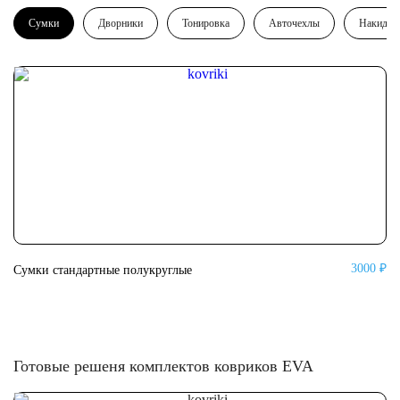
Сумки
Дворники
Тонировка
Авточехлы
Накидки
3000 ₽
Сумки стандартные полукруглые
Су
Готовые решеня комплектов ковриков EVA