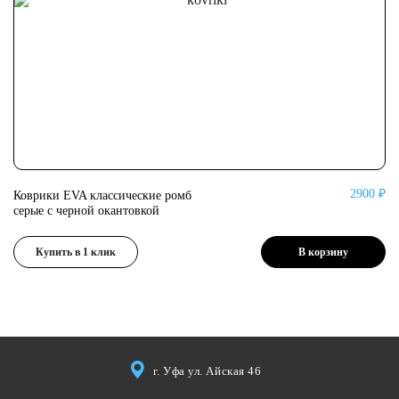
2900 ₽
Коврики EVA классические ромб
Ко
серые с черной окантовкой
се
Купить в 1 клик
В корзину
г. Уфа ул. Айская 46