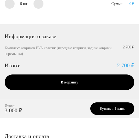
0 шт.
Сумма:
0
₽
Информация о заказе
2 700 ₽
Комплект ковриков EVA классик (передние коврики, задние коврики,
перемычка)
Итого:
2 700
₽
В корзину
Итого:
Купить в 1 клик
3 000
₽
Доставка и оплата