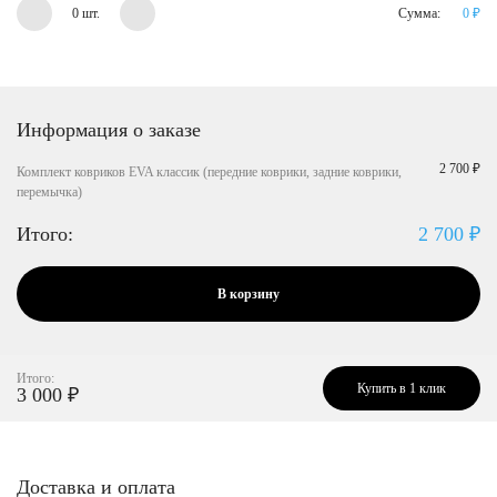
0 шт.
Сумма:
0
₽
Информация о заказе
2 700 ₽
Комплект ковриков EVA классик (передние коврики, задние коврики,
перемычка)
Итого:
2 700
₽
В корзину
Итого:
Купить в 1 клик
3 000
₽
Доставка и оплата