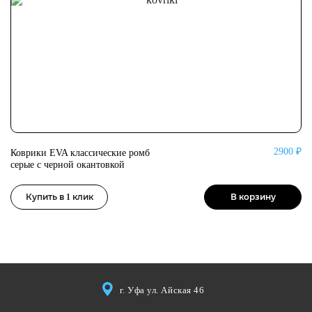
2900 ₽
Коврики EVA классические ромб
Ко
серые с черной окантовкой
се
Купить в 1 клик
В корзину
г. Уфа ул. Айская 46