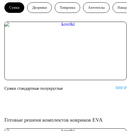
Сумки
Дворники
Тонировка
Авточехлы
Накидки
3000 ₽
Сумки стандартные полукруглые
Су
Готовые решеня комплектов ковриков EVA