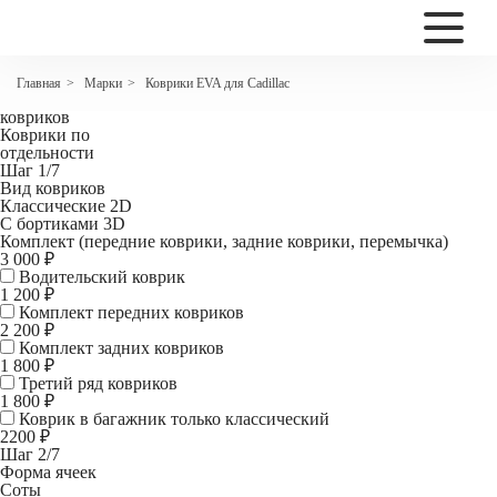
2200
Коврики EVA для Cadillac Escalade III 7 мест
Марки
Коврики EVA для Cadillac
Главная
>
>
Комплект
ковриков
Коврики по
отдельности
Шаг 1/7
Вид ковриков
Классические 2D
С бортиками 3D
Комплект (передние коврики, задние коврики, перемычка)
3 000 ₽
Водительский коврик
1 200
₽
Комплект передних ковриков
2 200
₽
Комплект задних ковриков
1 800
₽
Третий ряд ковриков
1 800 ₽
Коврик в багажник
только классический
2200 ₽
Шаг 2/7
Форма ячеек
Соты