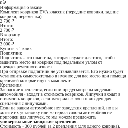
0
₽
Информация о заказе
Комплект ковриков EVA классик (передние коврики, задние
коврики, перемычка)
2 700 ₽
Итого:
2 700
₽
В корзину
Итого:
3 000
₽
Купить в 1 клик
Подпятник
Подпятник - это пластина, которая служит для того, чтобы
защитить место на коврике под педальным узлом от
преждевременного износа.
При отправке подпятник не устанавливается. Его нужно будет
установить самостоятельно в нужное для вас место при помощи
крепежей которые идут в комплекте
Крепления
Заводские крепления, если они предусмотрены моделью
автомобиля - входят в стоимость ковриков. Липучки входят в
стоимость ковриков, если материал салона пригоден для
сцепления с липучками.
Если на вашем автомобиле нет заводских креплений, но вы
хотите их установку или материал салона автомобиля не
пригоден для липучек, то мы можем предложить
универсальные заводские крепления
.
Стоимость -
300 рублей
за 2 крепления (для одного коврика).