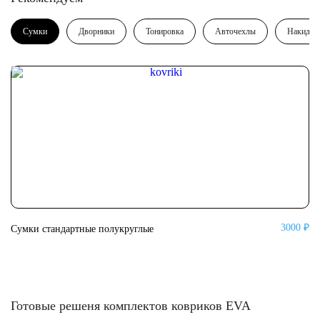
Сумки
Дворники
Тонировка
Авточехлы
Накидки
3000 ₽
Сумки стандартные полукруглые
Су
Готовые решеня комплектов ковриков EVA