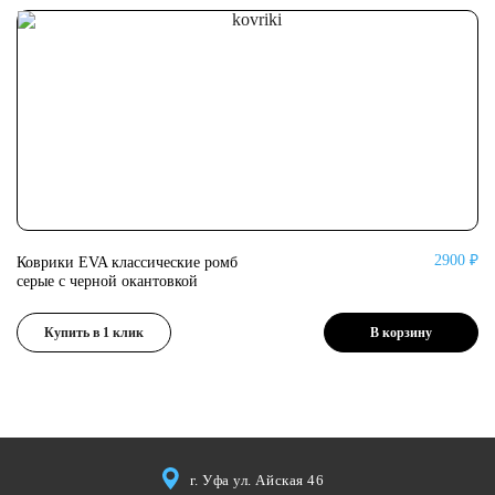
2900 ₽
Коврики EVA классические ромб
Ко
серые с черной окантовкой
се
Купить в 1 клик
В корзину
г. Уфа ул. Айская 46