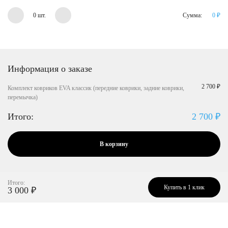
0 шт.
Сумма:
0
₽
Информация о заказе
2 700 ₽
Комплект ковриков EVA классик (передние коврики, задние коврики,
перемычка)
Итого:
2 700
₽
В корзину
Итого:
Купить в 1 клик
3 000
₽