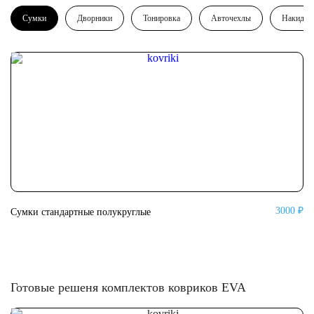
Сумки
Дворники
Тонировка
Авточехлы
Накидки
3000 ₽
Сумки стандартные полукруглые
Су
Готовые решеня комплектов ковриков EVA