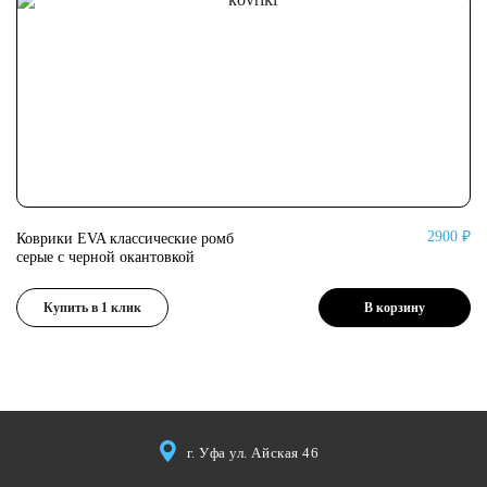
2900 ₽
Коврики EVA классические ромб
Ко
серые с черной окантовкой
се
Купить в 1 клик
В корзину
г. Уфа ул. Айская 46