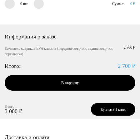
0 шт.
Сумма:
0
₽
Информация о заказе
2 700 ₽
Комплект ковриков EVA классик (передние коврики, задние коврики,
перемычка)
Итого:
2 700
₽
В корзину
Итого:
Купить в 1 клик
3 000
₽
Доставка и оплата