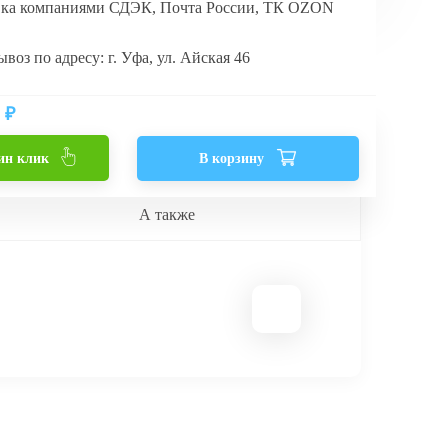
вка компаниями СДЭК, Почта России, ТК OZON
воз по адресу: г. Уфа, ул. Айская 46
₽
ин клик
В корзину
А также