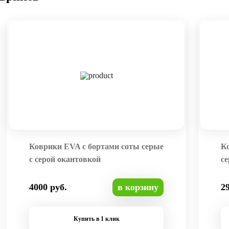
Коврики EVA с бортами соты серые
К
с серой окантовкой
се
4000 руб.
в корзину
2
Купить в 1 клик