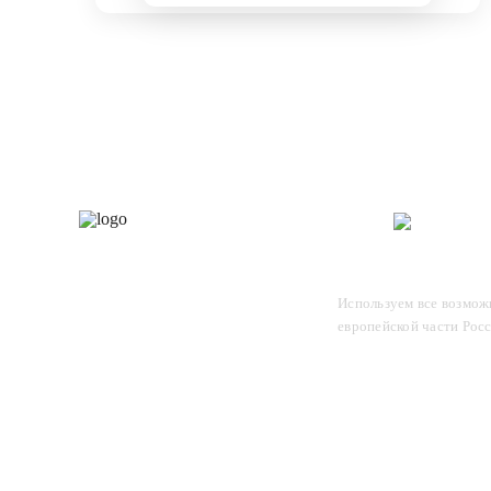
Каталог
О 
Отследите заказ, для этого
Используем все возможн
введите в поле номер вашего
европейской части Рос
отправления и нажмите Enter