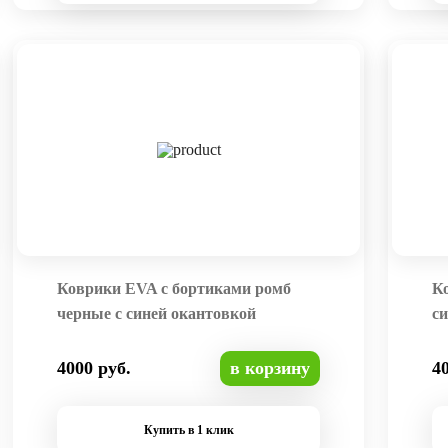
Коврики EVA с бортиками ромб
К
черные с синей окантовкой
си
4000 руб.
в корзину
4
Купить в 1 клик