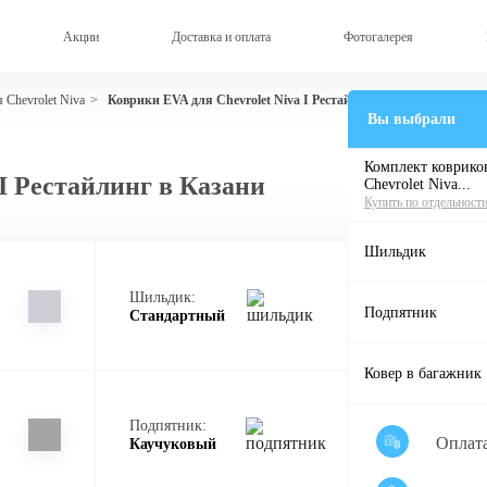
Акции
Доставка и оплата
Фотогалерея
 Chevrolet Niva
Коврики EVA для Chevrolet Niva I Рестайлинг
>
Вы выбрали
Комплект ковриков
I Рестайлинг в Казани
Chevrolet Niva...
Купить по отдельност
Шильдик
Шильдик:
Подпятник
Стандартный
Ковер в багажник
Подпятник:
Оплат
Каучуковый