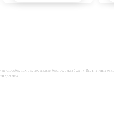
компании
Акции
Доставка и оплата
Фотогалерея
ые способы, поэтому доставляем быстро. Заказ будет у Вас в течение одно
сии доставка
2-3 дня.