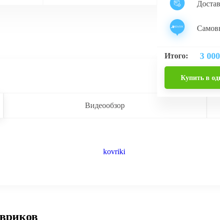
Доста
Самовы
3 000
Итого:
Купить в од
Видеообзор
овриков