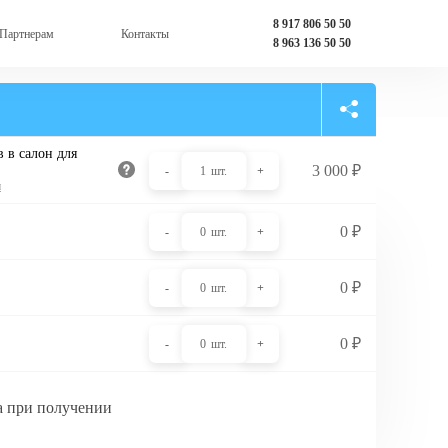
8 917 806 50 50
Партнерам
Контакты
8 963 136 50 50
 в салон для
3 000
₽
-
1
шт.
+
и
0
₽
-
0
шт.
+
0
₽
-
0
шт.
+
0
₽
-
0
шт.
+
а при получении