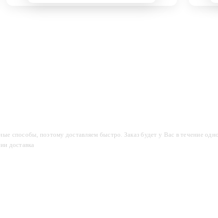
компании
Акции
Доставка и оплата
Фотогалерея
ые способы, поэтому доставляем быстро. Заказ будет у Вас в течение одно
сии доставка
2-3 дня.