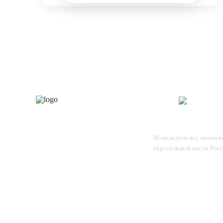
Каталог
О 
Отследите заказ, для этого
Используем все возможн
введите в поле номер вашего
европейской части Рос
отправления и нажмите Enter