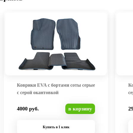
Коврики EVA с бортами соты серые
К
с серой окантовкой
се
4000 руб.
в корзину
2
Купить в 1 клик