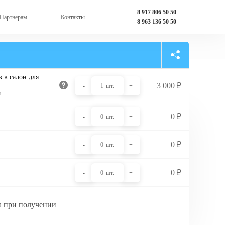
8 917 806 50 50
Партнерам
Контакты
8 963 136 50 50
 в салон для
3 000
₽
-
1
шт.
+
и
0
₽
-
0
шт.
+
0
₽
-
0
шт.
+
0
₽
-
0
шт.
+
а при получении