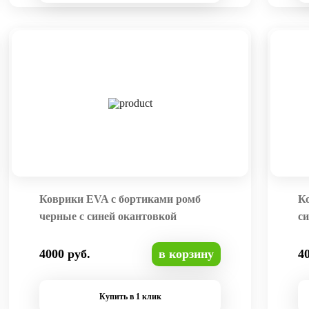
Коврики EVA с бортиками ромб
К
черные с синей окантовкой
си
4000 руб.
в корзину
4
Купить в 1 клик