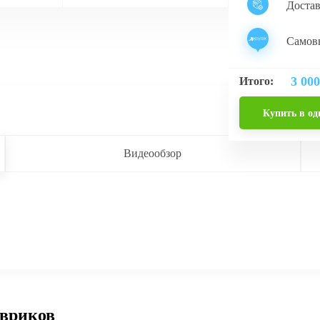
Доста
Самовы
3 000
Итого:
Купить в од
Видеообзор
овриков