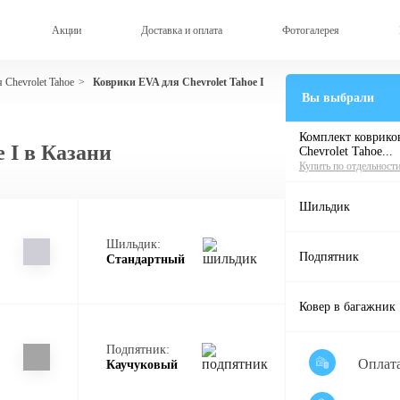
Акции
Доставка и оплата
Фотогалерея
 Chevrolet Tahoe
Коврики EVA для Chevrolet Tahoe I
>
Вы выбрали
Комплект ковриков
 I в Казани
Chevrolet Tahoe...
Купить по отдельност
Шильдик
Шильдик:
Подпятник
Стандартный
Ковер в багажник
Подпятник:
Оплат
Каучуковый