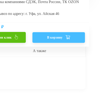
вка компаниями СДЭК, Почта России, ТК OZON
воз по адресу: г. Уфа, ул. Айская 46
₽
ин клик
В корзину
А также