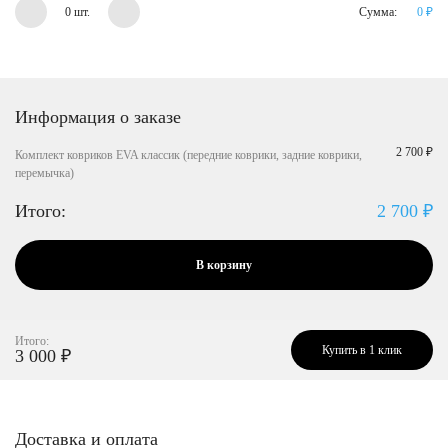
0 шт.
Сумма:
0
₽
Информация о заказе
2 700 ₽
Комплект ковриков EVA классик (передние коврики, задние коврики,
перемычка)
Итого:
2 700
₽
В корзину
Итого:
Купить в 1 клик
3 000
₽
Доставка и оплата