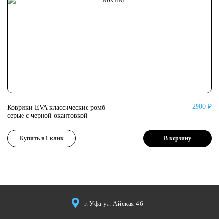
2900 ₽
Коврики EVA классические ромб
Ко
серые с черной окантовкой
се
Купить в 1 клик
В корзину
г. Уфа ул. Айская 46