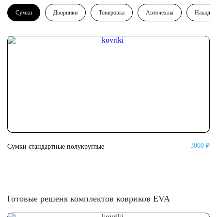
Сумки
Дворники
Тонировка
Авточехлы
Накидки
3000 ₽
Сумки стандартные полукруглые
Су
Готовые решеня комплектов ковриков EVA