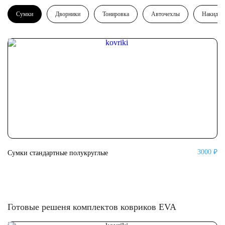
Сумки
Дворники
Тонировка
Авточехлы
Накидки
3000 ₽
Сумки стандартные полукруглые
Су
Готовые решеня комплектов ковриков EVA