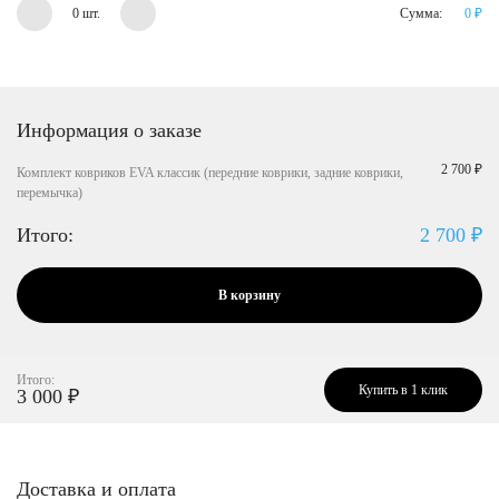
0 шт.
Сумма:
0
₽
Информация о заказе
2 700 ₽
Комплект ковриков EVA классик (передние коврики, задние коврики,
перемычка)
Итого:
2 700
₽
В корзину
Итого:
Купить в 1 клик
3 000
₽
Доставка и оплата