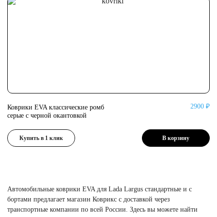
2900 ₽
Коврики EVA классические ромб
Ко
серые с черной окантовкой
се
Купить в 1 клик
В корзину
Автомобильные коврики EVA для Lada Largus стандартные и с
бортами предлагает магазин Коврикс с доставкой через
транспортные компании по всей России. Здесь вы можете найти