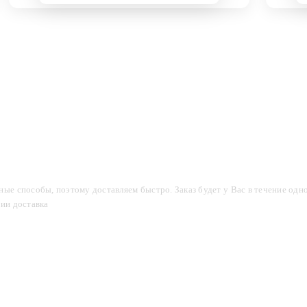
компании
Акции
Доставка и оплата
Фотогалерея
ые способы, поэтому доставляем быстро. Заказ будет у Вас в течение одно
сии доставка
2-3 дня.