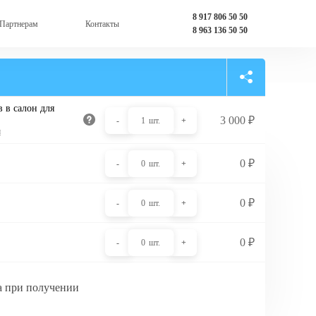
8 917 806 50 50
Партнерам
Контакты
8 963 136 50 50
 в салон для
3 000
₽
-
1
шт.
+
и
0
₽
-
0
шт.
+
0
₽
-
0
шт.
+
0
₽
-
0
шт.
+
а при получении