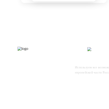
Каталог
О 
Отследите заказ, для этого
Используем все возможн
введите в поле номер вашего
европейской части Рос
отправления и нажмите Enter