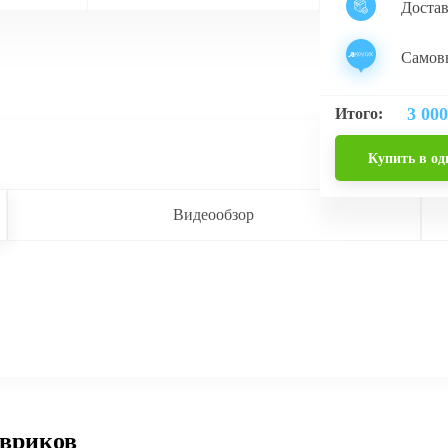
Доста
Самовы
3 000
Итого:
Купить в од
Видеообзор
овриков