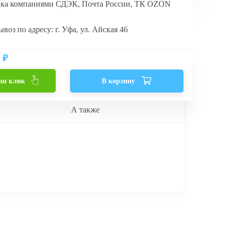
вка компаниями СДЭК, Почта России, ТК OZON
воз по адресу: г. Уфа, ул. Айская 46
₽
ин клик
В корзину
А также