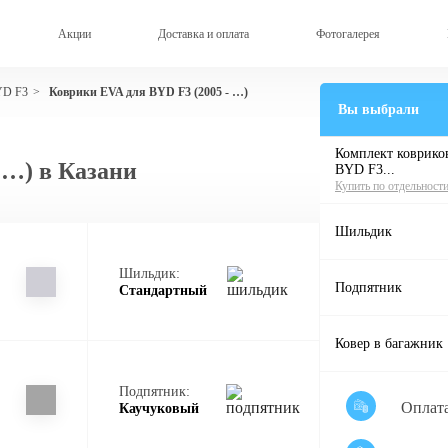
Акции
Доставка и оплата
Фотогалерея
YD F3
Коврики EVA для BYD F3 (2005 - …)
>
Вы выбрали
Комплект ковриков
 …) в Казани
BYD F3...
Купить по отдельност
Шильдик
Шильдик:
Подпятник
Стандартный
Ковер в багажник
Подпятник:
Оплат
Каучуковый