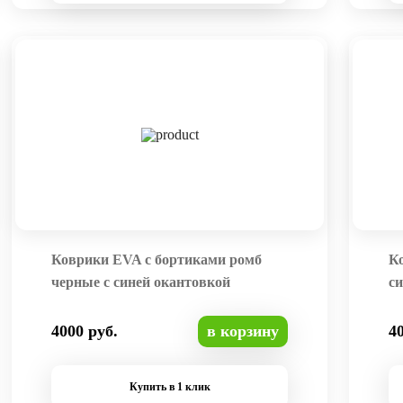
Коврики EVA с бортиками ромб
К
черные с синей окантовкой
си
4000 руб.
в корзину
4
Купить в 1 клик