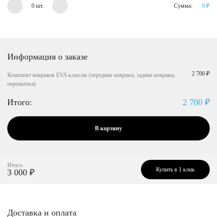
0 шт.
Сумма:
0
₽
Информация о заказе
2 700 ₽
Комплект ковриков EVA классик (передние коврики, задние коврики,
перемычка)
Итого:
2 700
₽
В корзину
Итого:
Купить в 1 клик
3 000
₽
Доставка и оплата