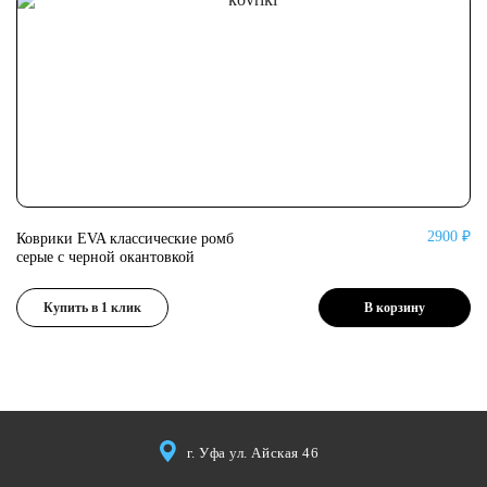
2900 ₽
Коврики EVA классические ромб
Ко
серые с черной окантовкой
се
Купить в 1 клик
В корзину
г. Уфа ул. Айская 46