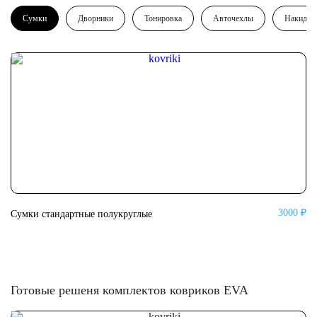
Сумки
Дворники
Тонировка
Авточехлы
Накидки
3000 ₽
Сумки стандартные полукруглые
Су
Готовые решеня комплектов ковриков EVA