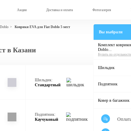
Акции
Доставка и оплата
Фотогалерея
 Doblo
Коврики EVA для Fiat Doblo 5 мест
>
Вы выбрали
Комплект ковриков
ст в Казани
Doblo...
Купить по отдельност
Шильдик
Шильдик:
Подпятник
Стандартный
Ковер в багажник
Подпятник:
Оплат
Каучуковый