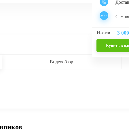
Доста
Самовы
3 000
Итого:
Купить в од
Видеообзор
овриков