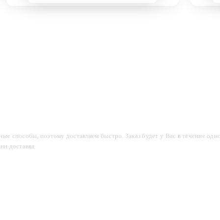
компании
Акции
Доставка и оплата
Фотогалерея
ые способы, поэтому доставляем быстро. Заказ будет у Вас в течение одно
сии доставка
2-3 дня.