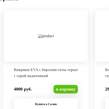
Коврики EVA с бортами соты серые
К
с серой окантовкой
се
4000 руб.
в корзину
2
Купить в 1 клик