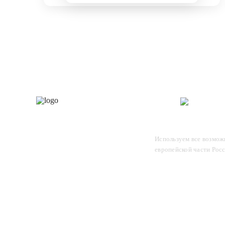
Каталог
О 
Отследите заказ, для этого
Используем все возможн
введите в поле номер вашего
европейской части Рос
отправления и нажмите Enter