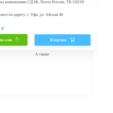
вка компаниями СДЭК, Почта России, ТК OZON
воз по адресу: г. Уфа, ул. Айская 46
₽
ин клик
В корзину
А также