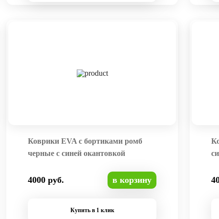
Коврики EVA с бортиками ромб
К
черные с синей окантовкой
си
4000 руб.
в корзину
4
Купить в 1 клик