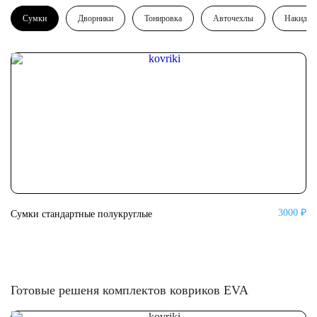
Сумки
Дворники
Тонировка
Авточехлы
Накидки
3000 ₽
Сумки стандартные полукруглые
Су
Готовые решеня комплектов ковриков EVA