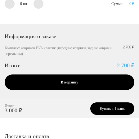
0 шт.
Сумма:
0
₽
Информация о заказе
2 700 ₽
Комплект ковриков EVA классик (передние коврики, задние коврики,
перемычка)
Итого:
2 700
₽
В корзину
Итого:
Купить в 1 клик
3 000
₽
Доставка и оплата