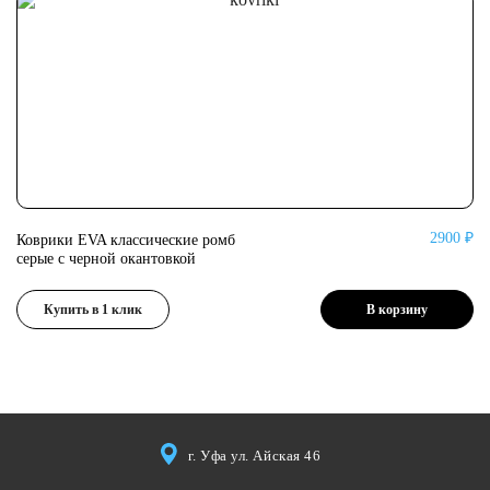
2900 ₽
Коврики EVA классические ромб
Ко
серые с черной окантовкой
се
Купить в 1 клик
В корзину
г. Уфа ул. Айская 46