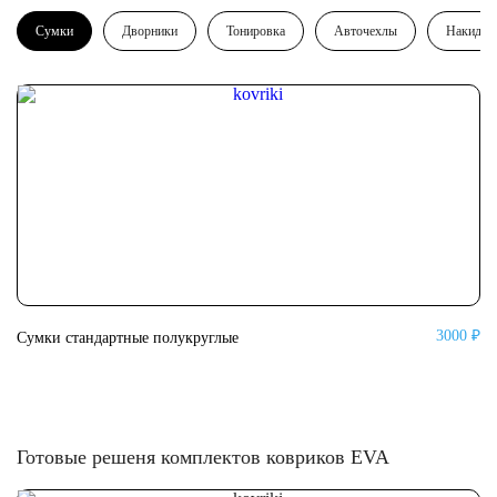
Сумки
Дворники
Тонировка
Авточехлы
Накидки
3000 ₽
Сумки стандартные полукруглые
Су
Готовые решеня комплектов ковриков EVA