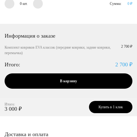
0 шт.
Сумма:
0
₽
Информация о заказе
2 700 ₽
Комплект ковриков EVA классик (передние коврики, задние коврики,
перемычка)
Итого:
2 700
₽
В корзину
Итого:
Купить в 1 клик
3 000
₽
Доставка и оплата