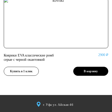
2900 ₽
Коврики EVA классические ромб
Ко
серые с черной окантовкой
се
Купить в 1 клик
В корзину
г. Уфа ул. Айская 46